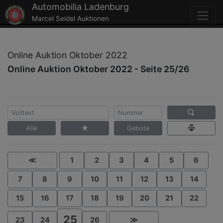
Automobilia Ladenburg
Marcel Seidel Auktionen
Online Auktion Oktober 2022
Online Auktion Oktober 2022 - Seite 25/26
Alle
Gebote
≪
1
2
3
4
5
6
7
8
9
10
11
12
13
14
15
16
17
18
19
20
21
22
25
23
24
26
≫