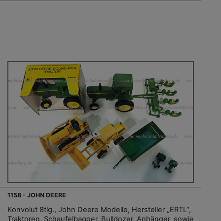
1158 - JOHN DEERE
Konvolut 8tlg., John Deere Modelle, Hersteller „ERTL“,
Traktoren, Schaufelbagger, Bulldozer, Anhänger, sowie