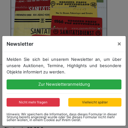
×
Newsletter
Melden Sie sich bei unserem Newsletter an, um über
unsere Auktionen, Termine, Highlights und besondere
1121
Objekte informiert zu werden.
Konvolut 7 Armbinden Sanitäterdienst Großer Preis
von Deutschland 1966; Organisation Großer Preis von
Zur Newsletteranmeldung
Deutschland 1968; Boxengasse und Lager Großer
Preis von Deutschland 1967; Sanitäter ADAC-
1000KM-Rennen 1966; Sanitäter ADAC 1000KM-
Nicht mehr fragen
Vielleicht später
Rennen 1968; Sanitäter ADAC 1000KM-Rennen 1967:
ADAC 1000KM-Rennen...
mehr
Hinweis: Wir speichern die Information, dass dieses Formular in dieser
Sitzung bereits angezeigt wurde oder Sie dieses Formular nicht mehr
sehen wollen, in einem Cookie auf Ihrem Gerät.