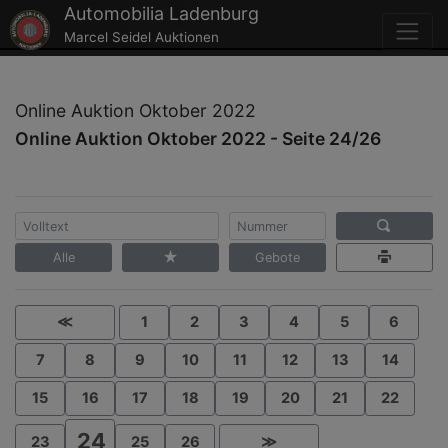
Automobilia Ladenburg
Marcel Seidel Auktionen
Online Auktion Oktober 2022
Online Auktion Oktober 2022 - Seite 24/26
Alle
Gebote
≪
1
2
3
4
5
6
7
8
9
10
11
12
13
14
15
16
17
18
19
20
21
22
24
23
25
26
≫