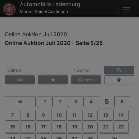
Automobilia Ladenburg
Marcel Seidel Auktionen
Online Auktion Juli 2020
Online Auktion Juli 2020 - Seite 5/28
Alle
Gebote
5
≪
1
2
3
4
6
7
8
9
10
11
12
13
14
15
16
17
18
19
20
21
22
23
24
25
26
27
28
≫