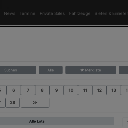
News
Termine
Private Sales
Fahrzeuge
Bieten & Einliefe
Suchen
Alle
Merkliste
5
6
7
8
9
10
11
12
13
1
7
28
≫
Alle Lots