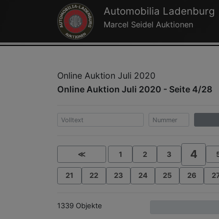
Automobilia Ladenburg
Marcel Seidel Auktionen
Online Auktion Juli 2020
Online Auktion Juli 2020 - Seite 4/28
4
≪
1
2
3
21
22
23
24
25
26
2
1339 Objekte