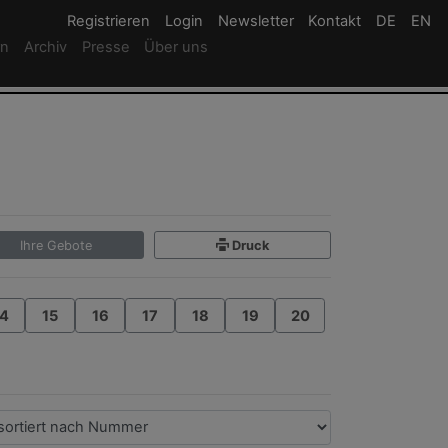
Registrieren
Registrieren
Login
Login
Newsletter
Newsletter
Kontakt
Newsletter
DE
Deutsc
EN
En
rn
Archiv
Presse
Über uns
Ihre Gebote
Druck
4
15
16
17
18
19
20