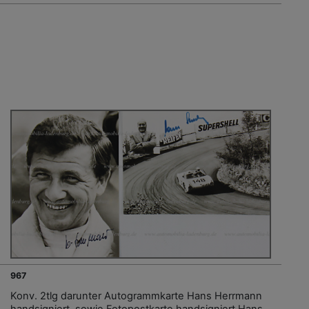
967
Konv. 2tlg darunter Autogrammkarte Hans Herrmann