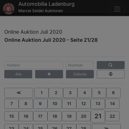
Automobilia Ladenburg
Marcel Seidel Auktionen
Online Auktion Juli 2020
Online Auktion Juli 2020 - Seite 21/28
Alle
Gebote
≪
1
2
3
4
5
6
7
8
9
10
11
12
13
14
21
15
16
17
18
19
20
22
23
24
25
26
27
28
≫