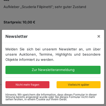
Aufkleber „Scuderia Filipinetti“; sehr guter Zustand
Startpreis: 10,00 €
×
Newsletter
Startpreis
Ergebnis
10,00 €
20,00 €
Melden Sie sich bei unserem Newsletter an, um über
Endet: 19.07.2020 15:14:40
unsere Auktionen, Termine, Highlights und besondere
Objekte informiert zu werden.
Zur Newsletteranmeldung
Ergebnis: 20,00 €
Nicht mehr fragen
Vielleicht später
Hinweis: Wir speichern die Information, dass dieses Formular in dieser
Sitzung bereits angezeigt wurde oder Sie dieses Formular nicht mehr
sehen wollen, in einem Cookie auf Ihrem Gerät.