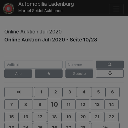
Automobilia Ladenburg
Marcel Seidel Auktionen
Online Auktion Juli 2020
Online Auktion Juli 2020 - Seite 10/28
Alle
Gebote
≪
1
2
3
4
5
6
10
7
8
9
11
12
13
14
15
16
17
18
19
20
21
22
23
24
25
26
27
28
≫