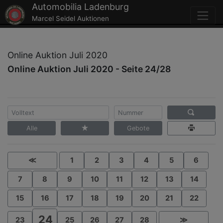
Automobilia Ladenburg
Marcel Seidel Auktionen
Online Auktion Juli 2020
Online Auktion Juli 2020 - Seite 24/28
Alle
Gebote
≪
1
2
3
4
5
6
7
8
9
10
11
12
13
14
15
16
17
18
19
20
21
22
24
23
25
26
27
28
≫