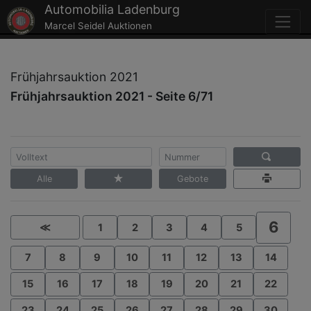
Automobilia Ladenburg
Marcel Seidel Auktionen
Frühjahrsauktion 2021
Frühjahrsauktion 2021 - Seite 6/71
Alle
Gebote
6
≪
1
2
3
4
5
7
8
9
10
11
12
13
14
15
16
17
18
19
20
21
22
23
24
25
26
27
28
29
30