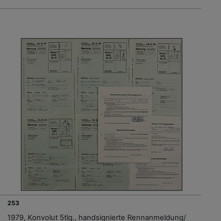
253
1979, Konvolut 5tlg., handsignierte Rennanmeldung/