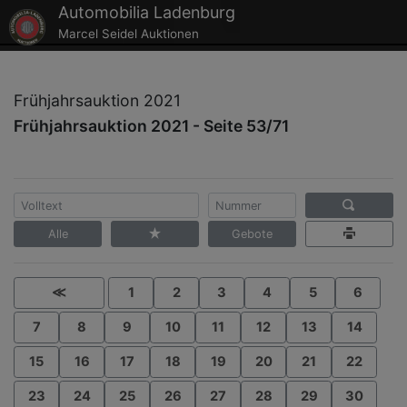
Automobilia Ladenburg
Marcel Seidel Auktionen
Frühjahrsauktion 2021
Frühjahrsauktion 2021 - Seite 53/71
Alle
Gebote
≪
1
2
3
4
5
6
7
8
9
10
11
12
13
14
15
16
17
18
19
20
21
22
23
24
25
26
27
28
29
30