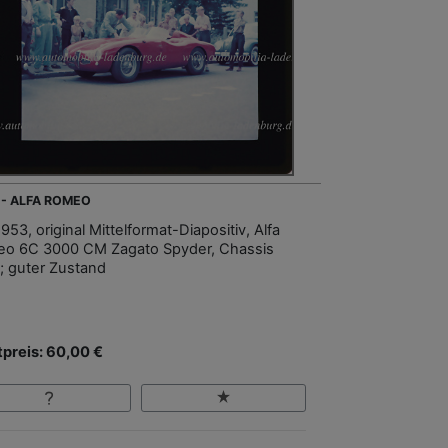
 - ALFA ROMEO
53, original Mittelformat-Diapositiv, Alfa
o 6C 3000 CM Zagato Spyder, Chassis
; guter Zustand
tpreis: 60,00 €