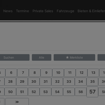
News
Termine
Private Sales
Fahrzeuge
Bieten & Einliefe
Suchen
Alle
Merkliste
5
6
7
8
9
10
11
12
13
1
7
28
29
30
31
32
33
34
35
3
57
9
50
51
52
53
54
55
56
5
1
≫