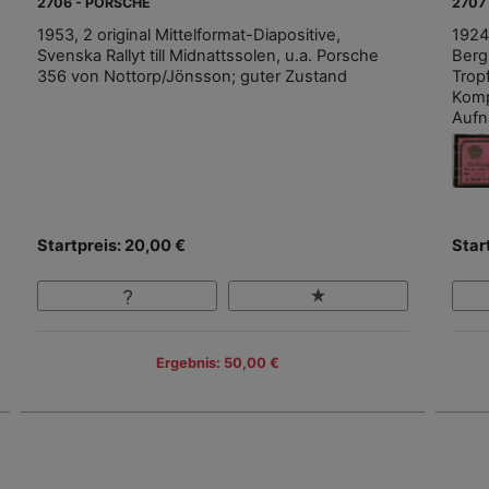
2706 - PORSCHE
2707
1953, 2 original Mittelformat-Diapositive,
1924
Svenska Rallyt till Midnattssolen, u.a. Porsche
Berg
356 von Nottorp/Jönsson; guter Zustand
Trop
Komp
Aufn
Startpreis: 20,00 €
Star
Ergebnis: 50,00 €