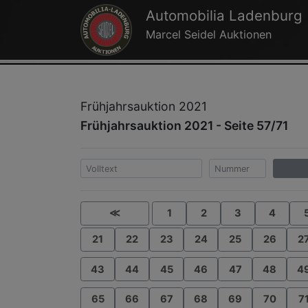
Automobilia Ladenburg
Marcel Seidel Auktionen
Frühjahrsauktion 2021
Frühjahrsauktion 2021 - Seite 57/71
≪
1
2
3
4
21
22
23
24
25
26
2
43
44
45
46
47
48
4
65
66
67
68
69
70
7