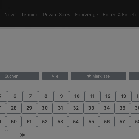
News
Termine
Private Sales
Fahrzeuge
Bieten & Einliefe
Suchen
Alle
Merkliste
5
6
7
8
9
10
11
12
13
1
7
28
29
30
31
32
33
34
35
3
9
50
51
52
53
54
55
56
57
5
1
≫