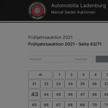
Automobilia Ladenburg
Marcel Seidel Auktionen
Frühjahrsauktion 2021
Frühjahrsauktion 2021 - Seite 43/71
≪
1
2
3
4
21
22
23
24
25
26
2
43
44
45
46
47
48
4
65
66
67
68
69
70
7