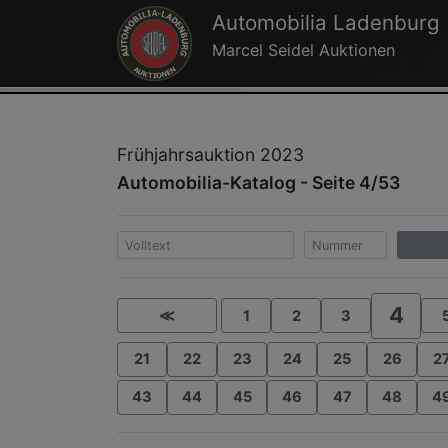
Automobilia Ladenburg
Marcel Seidel Auktionen
Frühjahrsauktion 2023
Automobilia-Katalog - Seite 4/53
4
≪
1
2
3
21
22
23
24
25
26
2
43
44
45
46
47
48
4