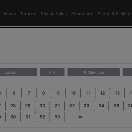
News
Termine
Private Sales
Fahrzeuge
Bieten & Einliefe
Suchen
Alle
Merkliste
5
6
7
8
9
10
11
12
13
1
7
28
29
30
31
32
33
34
35
3
9
50
51
52
53
≫