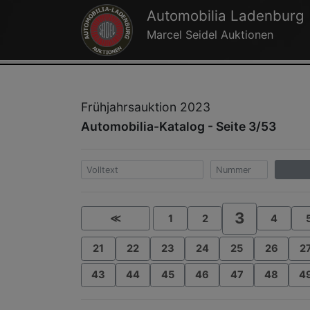
Automobilia Ladenburg
Marcel Seidel Auktionen
Frühjahrsauktion 2023
Automobilia-Katalog - Seite 3/53
3
≪
1
2
4
21
22
23
24
25
26
2
43
44
45
46
47
48
4