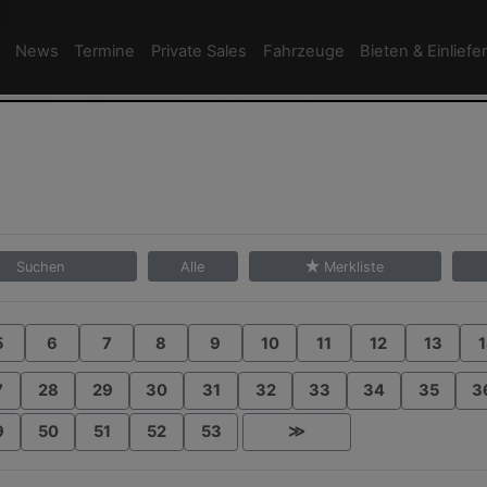
News
Termine
Private Sales
Fahrzeuge
Bieten & Einliefe
Suchen
Alle
Merkliste
5
6
7
8
9
10
11
12
13
1
7
28
29
30
31
32
33
34
35
3
9
50
51
52
53
≫