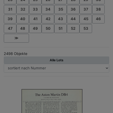
31
32
33
34
35
36
37
38
39
40
41
42
43
44
45
46
47
48
49
50
51
52
53
≫
2498 Objekte
Alle Lots