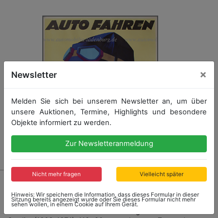
×
Newsletter
Melden Sie sich bei unserem Newsletter an, um über
unsere Auktionen, Termine, Highlights und besondere
Objekte informiert zu werden.
Zur Newsletteranmeldung
Nicht mehr fragen
Vielleicht später
500
Original Fahrschul-Werbeplakat „J. Eibl's private
Hinweis: Wir speichern die Information, dass dieses Formular in dieser
Sitzung bereits angezeigt wurde oder Sie dieses Formular nicht mehr
Kraftfahrkurse“ München, 1920er Jahre mit Art-Deko
sehen wollen, in einem Cookie auf Ihrem Gerät.
ähnlichen Illustration des Künstlers Eugen Maria