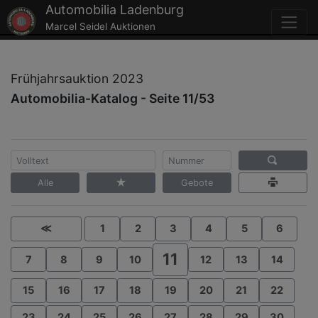
Automobilia Ladenburg
Marcel Seidel Auktionen
Frühjahrsauktion 2023
Automobilia-Katalog - Seite 11/53
Alle
Gebote
≪
1
2
3
4
5
6
11
7
8
9
10
12
13
14
15
16
17
18
19
20
21
22
23
24
25
26
27
28
29
30