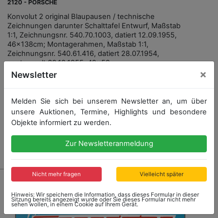
2120 - PORSCHE
Konvolut 2 original Blaupausen / technische
Zeichnungen darunter Schalttafel Entwurf, Maßstab
1:1, Zeichnungsnr. 540.70.1003, datiert 12.09.1955,
46x138cm; Montagerahmen, Maßstab 1:1,
Zeichnungsnr. 540.61.416, datiert 28.07.1954,
gestempelt 30.12.1955, 42x59cm
×
Newsletter
Startpreis: 60,00 €
Melden Sie sich bei unserem Newsletter an, um über
unsere Auktionen, Termine, Highlights und besondere
Objekte informiert zu werden.
Zur Newsletteranmeldung
Ergebnis: 60,00 €
Nicht mehr fragen
Vielleicht später
Hinweis: Wir speichern die Information, dass dieses Formular in dieser
Sitzung bereits angezeigt wurde oder Sie dieses Formular nicht mehr
sehen wollen, in einem Cookie auf Ihrem Gerät.