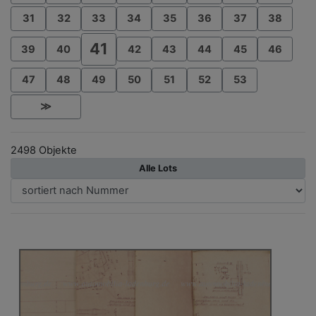
31
32
33
34
35
36
37
38
41
39
40
42
43
44
45
46
47
48
49
50
51
52
53
≫
2498 Objekte
Alle Lots