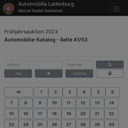
Automobilia Ladenburg
Marcel Seidel Auktionen
Frühjahrsauktion 2023
Automobilia-Katalog - Seite 41/53
Alle
Gebote
≪
1
2
3
4
5
6
7
8
9
10
11
12
13
14
15
16
17
18
19
20
21
22
23
24
25
26
27
28
29
30