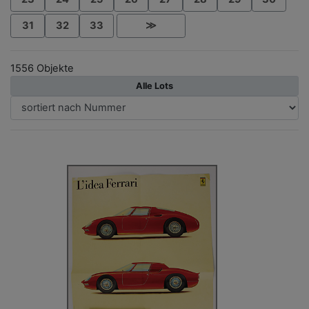
31
32
33
≫
1556 Objekte
Alle Lots