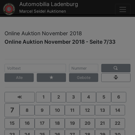
Automobilia Ladenburg
Marcel Seidel Auktionen
Online Auktion November 2018
Online Auktion November 2018 - Seite 7/33
Alle
Gebote
≪
1
2
3
4
5
6
7
8
9
10
11
12
13
14
15
16
17
18
19
20
21
22
23
24
25
26
27
28
29
30