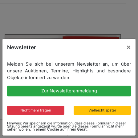
×
Newsletter
Melden Sie sich bei unserem Newsletter an, um über
unsere Auktionen, Termine, Highlights und besondere
Objekte informiert zu werden.
Zur Newsletteranmeldung
Nicht mehr fragen
Vielleicht später
Hinweis: Wir speichern die Information, dass dieses Formular in dieser
7694 - BMW
Sitzung bereits angezeigt wurde oder Sie dieses Formular nicht mehr
sehen wollen, in einem Cookie auf Ihrem Gerät.
Buch BMW Z8 "Traum, Vision, Wirklichkeit" mit