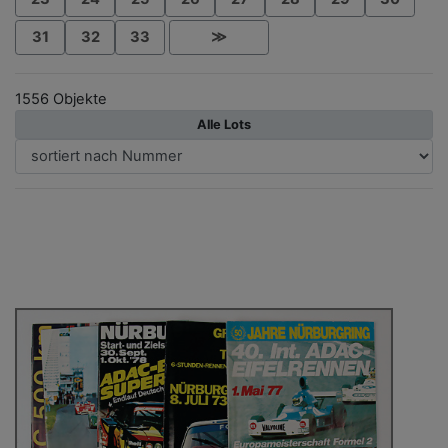
31
32
33
≫
1556 Objekte
Alle Lots