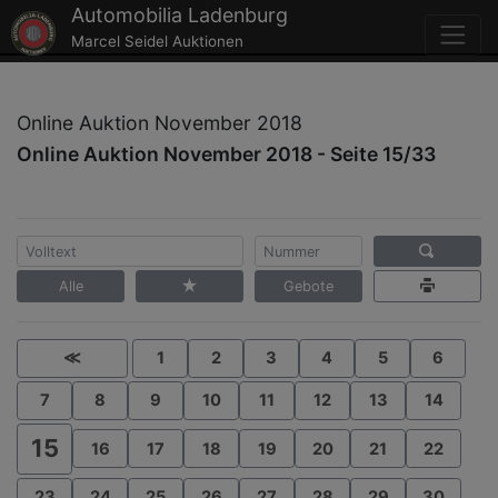
Automobilia Ladenburg
Marcel Seidel Auktionen
Online Auktion November 2018
Online Auktion November 2018 - Seite 15/33
Alle
Gebote
≪
1
2
3
4
5
6
7
8
9
10
11
12
13
14
15
16
17
18
19
20
21
22
23
24
25
26
27
28
29
30