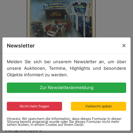
×
Newsletter
7451 - HAZET
Melden Sie sich bei unserem Newsletter an, um über
Konv. 3 Werbeplakate, darunter Hazet und Porsche, 1
unsere Auktionen, Termine, Highlights und besondere
Team – 2 Sieger; Hazet und Porsche Der Wagen für
Objekte informiert zu werden.
Sieger; Partner des Nürburgrings, Partner des
Motorsports, wir gratulieren 75 Jahre Faszination
Zur Newsletteranmeldung
Nürburgring, gerahmt, im Format ca. 86 x 60 cm, guter
Zust.
Nicht mehr fragen
Vielleicht später
Hinweis: Wir speichern die Information, dass dieses Formular in dieser
Sitzung bereits angezeigt wurde oder Sie dieses Formular nicht mehr
sehen wollen, in einem Cookie auf Ihrem Gerät.
Startpreis: 5,00 €