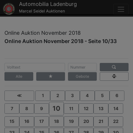
Automobilia Ladenburg
Marcel Seidel Auktionen
Online Auktion November 2018
Online Auktion November 2018 - Seite 10/33
Alle
Gebote
≪
1
2
3
4
5
6
10
7
8
9
11
12
13
14
15
16
17
18
19
20
21
22
23
24
25
26
27
28
29
30