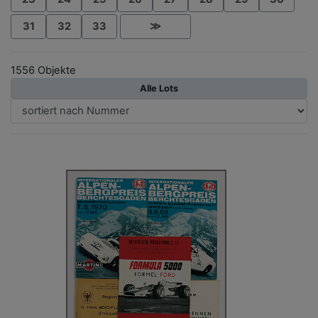
31
32
33
≫
1556 Objekte
Alle Lots