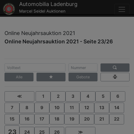
Automobilia Ladenburg
Marcel Seidel Auktionen
Online Neujahrsauktion 2021
Online Neujahrsauktion 2021 - Seite 23/26
Alle
Gebote
≪
1
2
3
4
5
6
7
8
9
10
11
12
13
14
15
16
17
18
19
20
21
22
23
24
25
26
≫