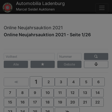
Automobilia Ladenburg
Marcel Seidel Auktionen
Online Neujahrsauktion 2021
Online Neujahrsauktion 2021 - Seite 1/26
Alle
Gebote
1
≪
2
3
4
5
6
7
8
9
10
11
12
13
14
15
16
17
18
19
20
21
22
23
24
25
26
≫