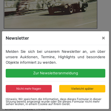
17 - FERRARI
×
Newsletter
Le Mans 1955, original s/w Aufnahme, Maglioli/Hill auf
Ferrari 121LM, 10x14cm
Melden Sie sich bei unserem Newsletter an, um über
unsere Auktionen, Termine, Highlights und besondere
Objekte informiert zu werden.
Zur Newsletteranmeldung
Startpreis: 5,00 €
Nicht mehr fragen
Vielleicht später
Startpreis
Ergebnis
5,00 €
86,00 €
Hinweis: Wir speichern die Information, dass dieses Formular in dieser
Sitzung bereits angezeigt wurde oder Sie dieses Formular nicht mehr
sehen wollen, in einem Cookie auf Ihrem Gerät.
Endet: 31.01.2021 14:02:40