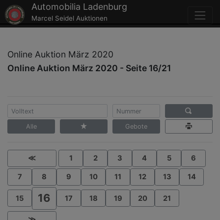
Automobilia Ladenburg
Marcel Seidel Auktionen
Online Auktion März 2020
Online Auktion März 2020 - Seite 16/21
Alle
Gebote
≪
1
2
3
4
5
6
7
8
9
10
11
12
13
14
16
15
17
18
19
20
21
≫