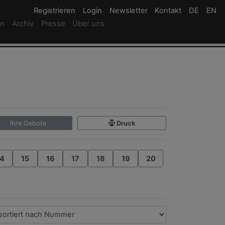
Registrieren
Registrieren
Login
Login
Newsletter
Newsletter
Kontakt
Newsletter
DE
Deutsc
EN
En
rn
Archiv
Presse
Über uns
Ihre Gebote
Druck
4
15
16
17
18
19
20