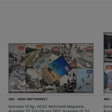
482 - ADAC MOTORWELT
483 
Konvolut 14 tlg.; ADAC Motorwelt Magazine,
Konv
Ausgabe: 07, (2x) 09 von 1957; Ausgabe 01, 02,
Ausga