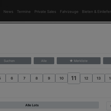
News
Termine
Private Sales
Fahrzeuge
Bieten & Einliefe
Suchen
Alle
Merkliste
11
5
6
7
8
9
10
12
13
1
Alle Lots