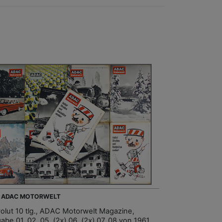
- ADAC MOTORWELT
olut 10 tlg., ADAC Motorwelt Magazine,
be 01, 02, 05, (2x) 06, (2x) 07, 08 von 1961,