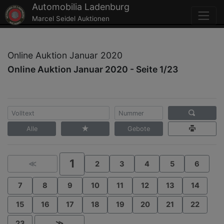
Automobilia Ladenburg
Marcel Seidel Auktionen
Online Auktion Januar 2020
Online Auktion Januar 2020 - Seite 1/23
Alle
Gebote
1
≪
2
3
4
5
6
7
8
9
10
11
12
13
14
15
16
17
18
19
20
21
22
23
≫