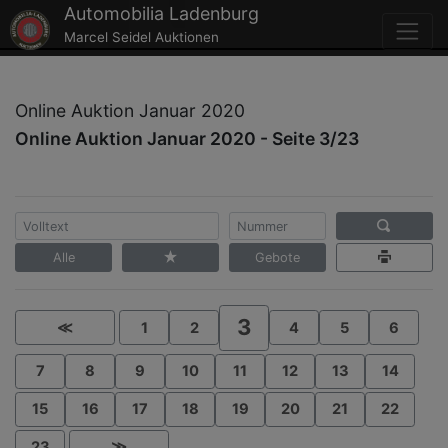
Automobilia Ladenburg
Marcel Seidel Auktionen
Online Auktion Januar 2020
Online Auktion Januar 2020 - Seite 3/23
Alle
Gebote
3
≪
1
2
4
5
6
7
8
9
10
11
12
13
14
15
16
17
18
19
20
21
22
23
≫