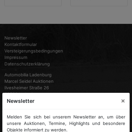
Newsletter
Kontaktformular
Versteigerungsbedingungen
Impressum
Datenschutzerklärung
Automobilia Ladenburg
Marcel Seidel Auktionen
Ilvesheimer Straße 26
68526 Ladenburg
×
Newsletter
Deutschland
Telefon:
0049 (0) 6203 95 77 870
Melden Sie sich bei unserem Newsletter an, um über
0049 (0) 6203 938 16 12
unsere Auktionen, Termine, Highlights und besondere
Fax:
0049 (0) 6203 95 77 871
Objekte informiert zu werden.