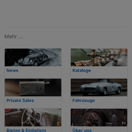
Mehr ...
News
Kataloge
Private Sales
Fahrzeuge
Bieten & Einliefern
Über uns