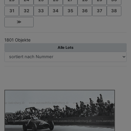
31
32
33
34
35
36
37
38
≫
1801 Objekte
Alle Lots