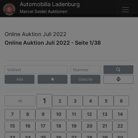
Automobilia Ladenburg
Marcel Seidel Auktionen
Online Auktion Juli 2022
Online Auktion Juli 2022 - Seite 1/38
Alle
Gebote
1
≪
2
3
4
5
6
7
8
9
10
11
12
13
14
15
16
17
18
19
20
21
22
23
24
25
26
27
28
29
30