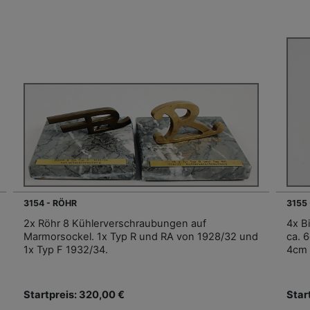
3154 - RÖHR
3155
2x Röhr 8 Kühlerverschraubungen auf
4x B
Marmorsockel. 1x Typ R und RA von 1928/32 und
ca. 
1x Typ F 1932/34.
4cm 
Startpreis: 320,00 €
Star