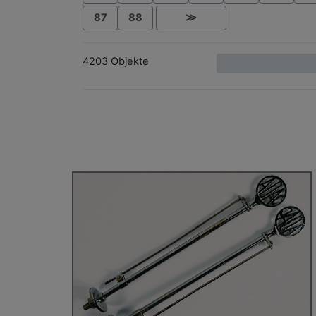
87
88
≫
4203 Objekte