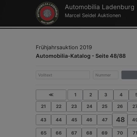
Automobilia Ladenburg
Marcel Seidel Auktionen
Frühjahrsauktion 2019
Automobilia-Katalog - Seite 48/88
≪
1
2
3
4
21
22
23
24
25
26
2
48
43
44
45
46
47
4
65
66
67
68
69
70
7