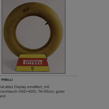
- PIRELLI
nal altes Display emailliert, mit
enschlauch (165x400), 74x65cm, guter
and