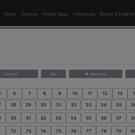
News
Termine
Private Sales
Fahrzeuge
Bieten & Einliefe
Suchen
Alle
Merkliste
5
6
7
8
9
10
11
12
13
1
7
28
29
30
31
32
33
34
35
3
9
50
51
52
53
54
55
56
57
5
1
72
73
74
75
76
77
78
79
8