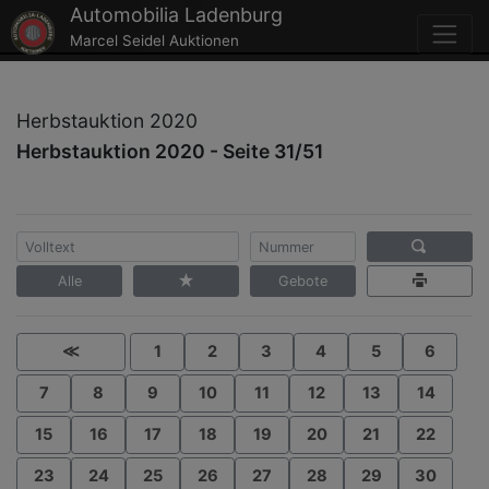
Automobilia Ladenburg
Marcel Seidel Auktionen
Herbstauktion 2020
Herbstauktion 2020 - Seite 31/51
Alle
Gebote
≪
1
2
3
4
5
6
7
8
9
10
11
12
13
14
15
16
17
18
19
20
21
22
23
24
25
26
27
28
29
30