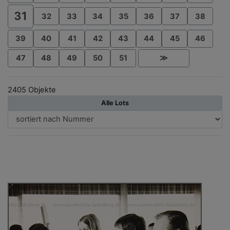
31
32
33
34
35
36
37
38
39
40
41
42
43
44
45
46
47
48
49
50
51
≫
2405 Objekte
Alle Lots