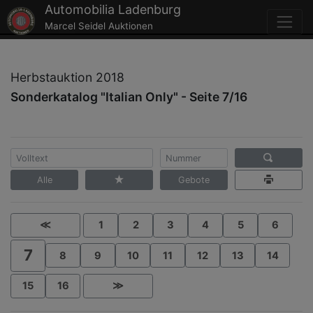
Automobilia Ladenburg
Marcel Seidel Auktionen
Herbstauktion 2018
Sonderkatalog "Italian Only" - Seite 7/16
Alle
Gebote
≪
1
2
3
4
5
6
7
8
9
10
11
12
13
14
15
16
≫