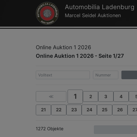
Automobilia Ladenburg
Marcel Seidel Auktionen
Online Auktion 1 2026
Online Auktion 1 2026 - Seite 1/27
1
≪
2
3
4
21
22
23
24
25
26
2
1272 Objekte