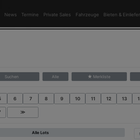
News
Termine
Private Sales
Fahrzeuge
Bieten & Einliefe
Suchen
Alle
Merkliste
5
6
7
8
9
10
11
12
13
1
7
≫
Alle Lots