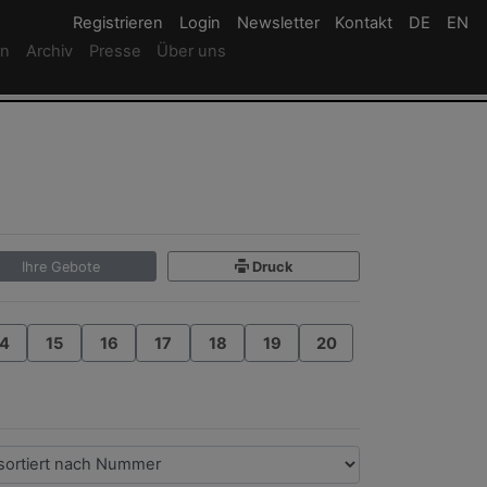
Registrieren
Registrieren
Login
Login
Newsletter
Newsletter
Kontakt
Newsletter
DE
Deutsc
EN
En
rn
Archiv
Presse
Über uns
Ihre Gebote
Druck
4
15
16
17
18
19
20