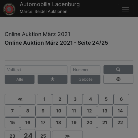
Automobilia Ladenburg
Marcel Seidel Auktionen
Online Auktion März 2021
Online Auktion März 2021 - Seite 24/25
Alle
Gebote
≪
1
2
3
4
5
6
7
8
9
10
11
12
13
14
15
16
17
18
19
20
21
22
24
23
25
≫