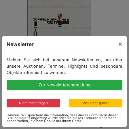
×
Newsletter
Melden Sie sich bei unserem Newsletter an, um über
unsere Auktionen, Termine, Highlights und besondere
1121 - PORSCHE
Objekte informiert zu werden.
Buch „PDK = Porsche Doppelkupplungsgetriebe,
zusammengestellt von einem Mitentwickler aus dem
Zur Newsletteranmeldung
Werk.
Nicht mehr fragen
Vielleicht später
Startpreis: 40,00 €
Hinweis: Wir speichern die Information, dass dieses Formular in dieser
Sitzung bereits angezeigt wurde oder Sie dieses Formular nicht mehr
sehen wollen, in einem Cookie auf Ihrem Gerät.
Startpreis
Ergebnis