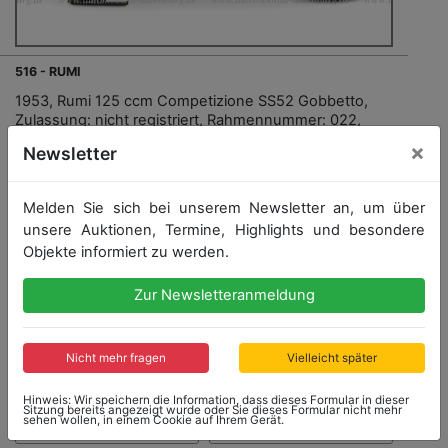
516 - RUMI
1953, Rumi 125 ccm Competizione SS52 Gobbetto,
Zulassung: nicht registriert, Rahmennummer: 022,
Motornummer: 0022.Der Rumi Gobbetto („kleiner
×
Newsletter
Buckel“) verdankt seinen Namen der markanten,
ungewöhnlich geformten Tankkontur und feierte sein
Debüt 1951 als Rennmaschine. Hergestellt wurde er in
Melden Sie sich bei unserem Newsletter an, um über
zwei...
mehr
unsere Auktionen, Termine, Highlights und besondere
Objekte informiert zu werden.
Zur Newsletteranmeldung
Nicht mehr fragen
Vielleicht später
Startpreis: 6.500,00 €
Hinweis: Wir speichern die Information, dass dieses Formular in dieser
Sitzung bereits angezeigt wurde oder Sie dieses Formular nicht mehr
sehen wollen, in einem Cookie auf Ihrem Gerät.