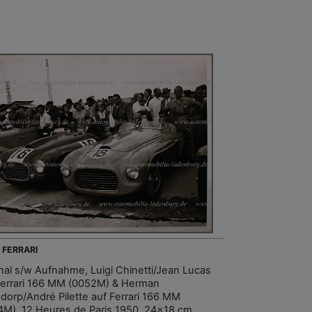
- FERRARI
inal s/w Aufnahme, Luigi Chinetti/Jean Lucas
Ferrari 166 MM (0052M) & Herman
dorp/André Pilette auf Ferrari 166 MM
4M), 12 Heures de Paris 1950, 24x18 cm,