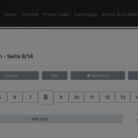
News
Termine
Private Sales
Fahrzeuge
Bieten & Einliefe
 - Seite 8/14
Suchen
Alle
Merkliste
8
5
6
7
9
10
11
12
13
1
Alle Lots