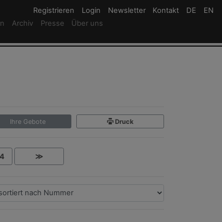
Registrieren
Registrieren
Login
Login
Newsletter
Newsletter
Kontakt
Newsletter
DE
Deutsc
EN
En
rn
Archiv
Presse
Über uns
Ihre Gebote
Druck
4
≫