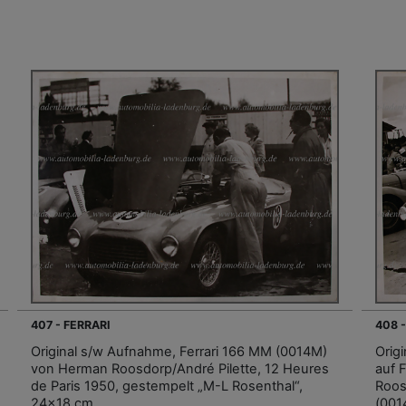
407 - FERRARI
408 
Original s/w Aufnahme, Ferrari 166 MM (0014M)
Orig
von Herman Roosdorp/André Pilette, 12 Heures
auf 
de Paris 1950, gestempelt „M-L Rosenthal“,
Roos
24x18 cm.
(001