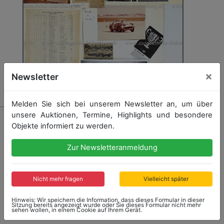
×
Newsletter
Melden Sie sich bei unserem Newsletter an, um über
unsere Auktionen, Termine, Highlights und besondere
258 - FERRARI
Objekte informiert zu werden.
Konvolut (Albumseiten) Ferrari 250 GT SWB S/N 2725
GT, 12h Sebring 1962, Dokumentation des
Zur Newsletteranmeldung
Renneinsatzes von Fabrizio Serena di Lapigio auf
Ferrari 250 GT SWB (# 2725GT) 12h Rennen in Sebring
1962 mit insgesamt 11 Fotos (s/w und Farbe) sowie
Berichten und der offiziellen Ergebnisliste; angelegt...
Nicht mehr fragen
Vielleicht später
mehr
Hinweis: Wir speichern die Information, dass dieses Formular in dieser
Sitzung bereits angezeigt wurde oder Sie dieses Formular nicht mehr
sehen wollen, in einem Cookie auf Ihrem Gerät.