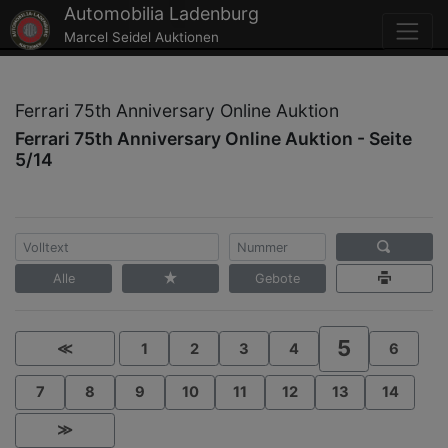
Automobilia Ladenburg
Marcel Seidel Auktionen
Ferrari 75th Anniversary Online Auktion
Ferrari 75th Anniversary Online Auktion - Seite
5/14
Alle
Gebote
5
≪
1
2
3
4
6
7
8
9
10
11
12
13
14
≫