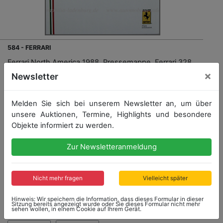
584 - FERRARI
Ferrari North America 1988, Pressemappe, Ferrari 328
GTS, F40, Testarossa, 3.2 Mondial Coupe und
×
Newsletter
Cabriolet, vollständig mit Pressefotos, englischer Text,
guter Zustand
Melden Sie sich bei unserem Newsletter an, um über
unsere Auktionen, Termine, Highlights und besondere
Objekte informiert zu werden.
Zur Newsletteranmeldung
Startpreis: 10,00 €
Nicht mehr fragen
Vielleicht später
Startpreis
Ergebnis
10,00 €
100,00 €
Hinweis: Wir speichern die Information, dass dieses Formular in dieser
Sitzung bereits angezeigt wurde oder Sie dieses Formular nicht mehr
sehen wollen, in einem Cookie auf Ihrem Gerät.
Endet: 04.09.2022 15:37:10