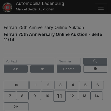
Automobilia Ladenburg
Marcel Seidel Auktionen
Ferrari 75th Anniversary Online Auktion
Ferrari 75th Anniversary Online Auktion - Seite
11/14
Alle
Gebote
≪
1
2
3
4
5
6
11
7
8
9
10
12
13
14
≫