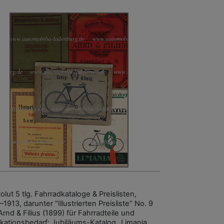
lut 5 tlg. Fahrradkataloge & Preislisten,
1913, darunter "Illustrierten Preisliste“ No. 9
rnd & Filius (1899) für Fahrradteile und
ikationsbedarf; Jubiläums-Katalog „Limania