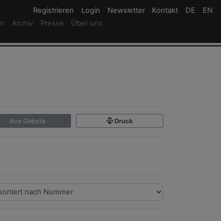
Registrieren
Registrieren
Login
Login
Newsletter
Newsletter
Kontakt
Newsletter
DE
Deutsc
EN
En
rn
Archiv
Presse
Über uns
Ihre Gebote
Druck