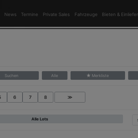
News
Termine
Private Sales
Fahrzeuge
Bieten & Einliefe
Suchen
Alle
Merkliste
5
6
7
8
≫
Alle Lots