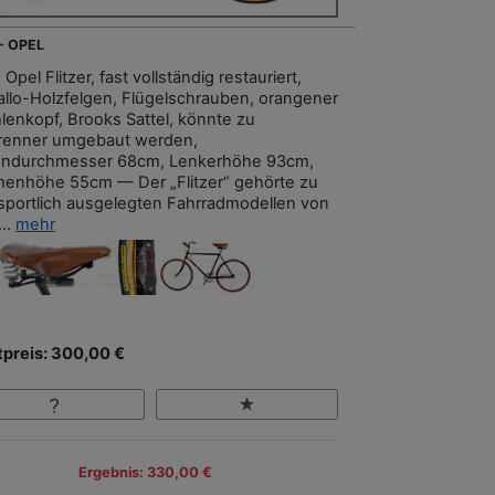
- OPEL
 Opel Flitzer, fast vollständig restauriert,
allo-Holzfelgen, Flügelschrauben, orangener
hlenkopf, Brooks Sattel, könnte zu
renner umgebaut werden,
endurchmesser 68cm, Lenkerhöhe 93cm,
enhöhe 55cm — Der „Flitzer“ gehörte zu
sportlich ausgelegten Fahrradmodellen von
...
mehr
tpreis: 300,00 €
Ergebnis: 330,00 €