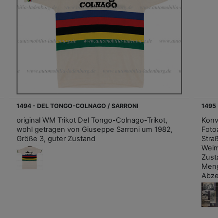
1494 - DEL TONGO-COLNAGO / SARRONI
1495
original WM Trikot Del Tongo-Colnago-Trikot,
Konv
wohl getragen von Giuseppe Sarroni um 1982,
Foto
Größe 3, guter Zustand
Stra
Weim
Zust
Meng
Abze