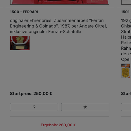
1500 - FERRARI
1501 
originaler Ehrenpreis, Zusammenarbeit "Ferrari
1927,
Engineering & Colnago", 1987, per Anoare Oltre!,
Ghis
inklusive originaler Ferrari-Schatulle
Stra
Halb
Reif
Rahm
den 
Opel
Startpreis: 250,00 €
Star
Ergebnis: 260,00 €