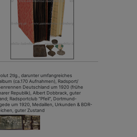
olut 2tlg., darunter umfangreiches
album (ca.170 Aufnahmen), Radsport/
ßenrennen Deutschland um 1920 (frühe
arer Republik), Albert Dobbrack, guter
and; Radsportclub "Pfeil", Dortmund-
ede um 1920, Medaillen, Urkunden & BDR-
ichen, guter Zustand