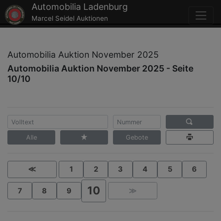
Automobilia Ladenburg
Marcel Seidel Auktionen
Automobilia Auktion November 2025
Automobilia Auktion November 2025 - Seite
10/10
Alle
Gebote
≪
1
2
3
4
5
6
10
7
8
9
≫