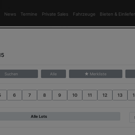
News
Termine
Private Sales
Fahrzeuge
Bieten & Einliefe
15
Suchen
Alle
Merkliste
5
6
7
8
9
10
11
12
13
1
Alle Lots