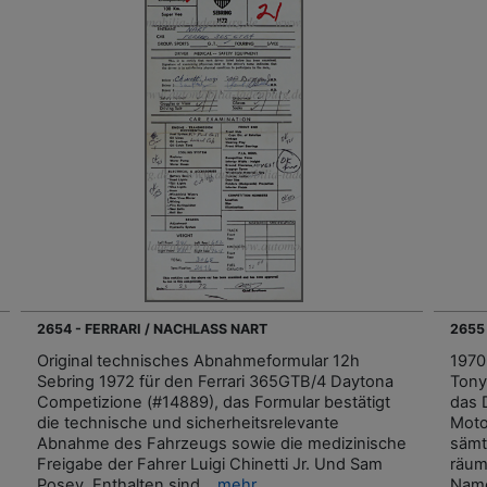
2654 - FERRARI / NACHLASS NART
2655
Original technisches Abnahmeformular 12h
1970
Sebring 1972 für den Ferrari 365GTB/4 Daytona
Tony
Competizione (#14889), das Formular bestätigt
das 
die technische und sicherheitsrelevante
Moto
Abnahme des Fahrzeugs sowie die medizinische
sämt
Freigabe der Fahrer Luigi Chinetti Jr. Und Sam
räum
Posey. Enthalten sind...
mehr
Name