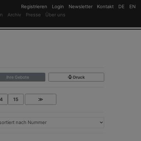
Registrieren
Registrieren
Login
Login
Newsletter
Newsletter
Kontakt
Newsletter
DE
Deutsc
EN
En
rn
Archiv
Presse
Über uns
Ihre Gebote
Druck
4
15
≫