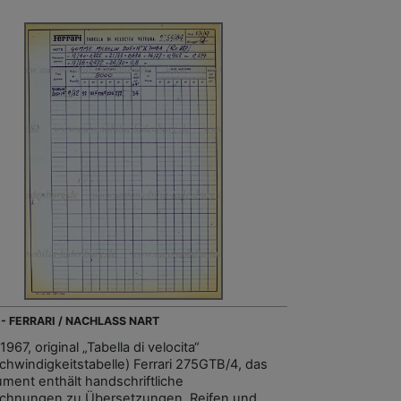
 - FERRARI / NACHLASS NART
1967, original „Tabella di velocita“
chwindigkeitstabelle) Ferrari 275GTB/4, das
ment enthält handschriftliche
chnungen zu Übersetzungen, Reifen und