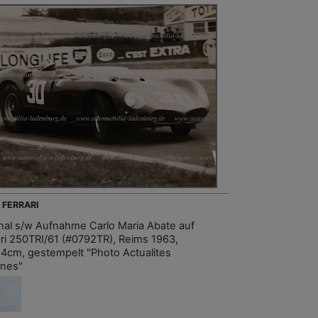
- FERRARI
inal s/w Aufnahme Carlo Maria Abate auf
ari 250TRI/61 (#0792TR), Reims 1963,
4cm, gestempelt "Photo Actualites
ines"