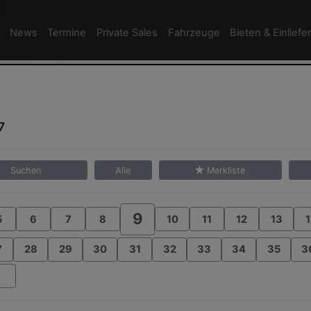
News
Termine
Private Sales
Fahrzeuge
Bieten & Einliefe
7
Suchen
Alle
Merkliste
9
5
6
7
8
10
11
12
13
1
7
28
29
30
31
32
33
34
35
3