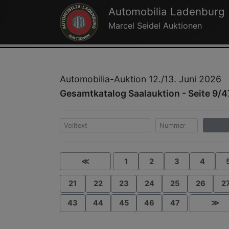
Automobilia Ladenburg
Marcel Seidel Auktionen
Automobilia-Auktion 12./13. Juni 2026
Gesamtkatalog Saalauktion - Seite 9/4
≪
1
2
3
4
21
22
23
24
25
26
2
43
44
45
46
47
≫