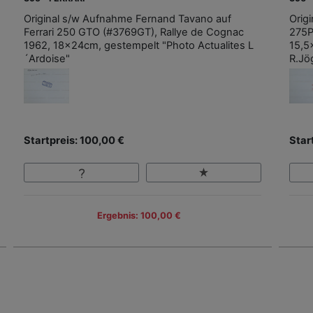
Original s/w Aufnahme Fernand Tavano auf
Origi
Ferrari 250 GTO (#3769GT), Rallye de Cognac
275P
1962, 18x24cm, gestempelt "Photo Actualites L
15,5
´Ardoise"
R.Jö
Startpreis: 100,00 €
Star
Ergebnis: 100,00 €