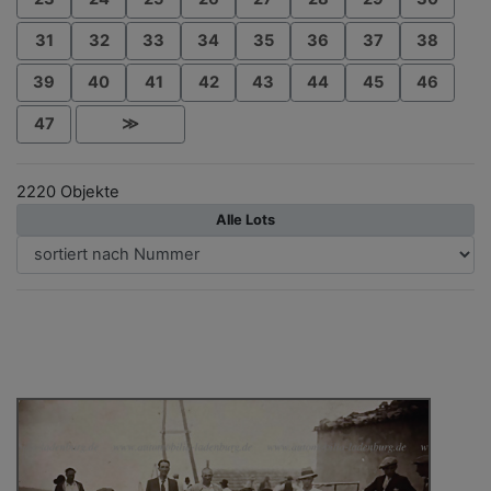
31
32
33
34
35
36
37
38
39
40
41
42
43
44
45
46
47
≫
2220 Objekte
Alle Lots