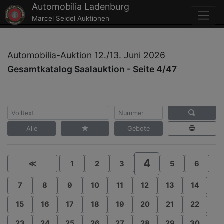
Automobilia Ladenburg
Marcel Seidel Auktionen
Automobilia-Auktion 12./13. Juni 2026
Gesamtkatalog Saalauktion - Seite 4/47
Alle
Gebote
4
≪
1
2
3
5
6
7
8
9
10
11
12
13
14
15
16
17
18
19
20
21
22
23
24
25
26
27
28
29
30