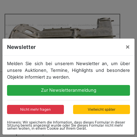
×
Newsletter
Melden Sie sich bei unserem Newsletter an, um über
unsere Auktionen, Termine, Highlights und besondere
Objekte informiert zu werden.
163 - LAMBORGHINI
Getriebe für Lamborghini Espada 1.Serie, Dichtungen
Zur Newsletteranmeldung
sollten erneuert werden, passend u.a. auch für
Lamborghini Jarama, vollständig mit Innenleben
Nicht mehr fragen
Vielleicht später
Hinweis: Wir speichern die Information, dass dieses Formular in dieser
Sitzung bereits angezeigt wurde oder Sie dieses Formular nicht mehr
sehen wollen, in einem Cookie auf Ihrem Gerät.
Startpreis: 3.000,00 €