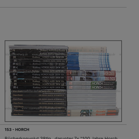
153 - HORCH
Bücherkonvolut 38tlg., darunter 7x "100 Jahre Horch