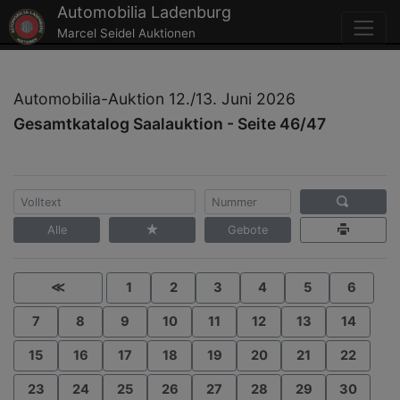
Automobilia Ladenburg
Marcel Seidel Auktionen
Automobilia-Auktion 12./13. Juni 2026
Gesamtkatalog Saalauktion - Seite 46/47
Alle
Gebote
≪
1
2
3
4
5
6
7
8
9
10
11
12
13
14
15
16
17
18
19
20
21
22
23
24
25
26
27
28
29
30