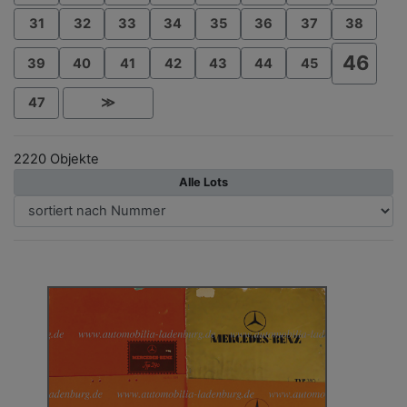
31
32
33
34
35
36
37
38
46
39
40
41
42
43
44
45
47
≫
2220 Objekte
Alle Lots