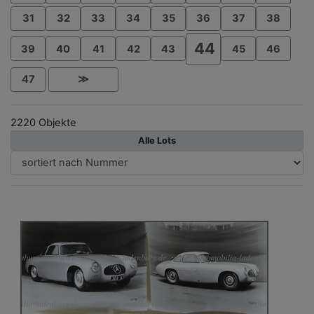
31
32
33
34
35
36
37
38
44
39
40
41
42
43
45
46
47
≫
2220 Objekte
Alle Lots