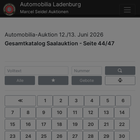
Automobilia Ladenburg
Marcel Seidel Auktionen
Automobilia-Auktion 12./13. Juni 2026
Gesamtkatalog Saalauktion - Seite 44/47
Alle
Gebote
≪
1
2
3
4
5
6
7
8
9
10
11
12
13
14
15
16
17
18
19
20
21
22
23
24
25
26
27
28
29
30