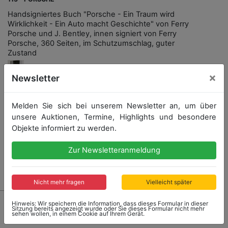
Handsigniertes Buch "Porsche - Ein Traum wird
Wirklichkeit - Ein Auto macht Geschichte" von Ferry
Porsche und J. Bentley, innen signiert von Ferry
Porsche, 360 Seiten, im Schutzumschlag, guter
Zustand
×
Newsletter
Melden Sie sich bei unserem Newsletter an, um über
Startpreis: 50,00 €
unsere Auktionen, Termine, Highlights und besondere
Objekte informiert zu werden.
Zur Newsletteranmeldung
Ergebnis: 160,00 €
Nicht mehr fragen
Vielleicht später
Hinweis: Wir speichern die Information, dass dieses Formular in dieser
Sitzung bereits angezeigt wurde oder Sie dieses Formular nicht mehr
sehen wollen, in einem Cookie auf Ihrem Gerät.