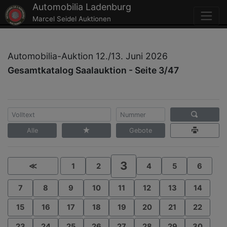
Automobilia Ladenburg
Marcel Seidel Auktionen
Automobilia-Auktion 12./13. Juni 2026
Gesamtkatalog Saalauktion - Seite 3/47
Alle
Gebote
3
≪
1
2
4
5
6
7
8
9
10
11
12
13
14
15
16
17
18
19
20
21
22
23
24
25
26
27
28
29
30