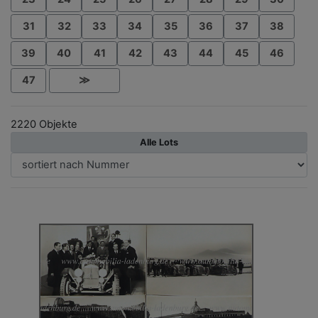
31
32
33
34
35
36
37
38
39
40
41
42
43
44
45
46
47
≫
2220 Objekte
Alle Lots