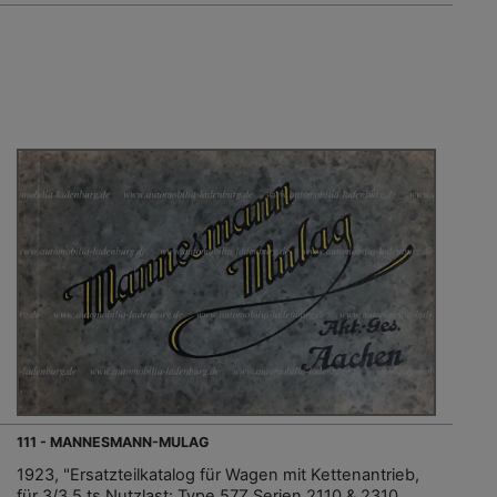
111 - MANNESMANN-MULAG
1923, "Ersatzteilkatalog für Wagen mit Kettenantrieb,
für 3/3,5 ts Nutzlast: Type 57Z Serien 2110 & 2310