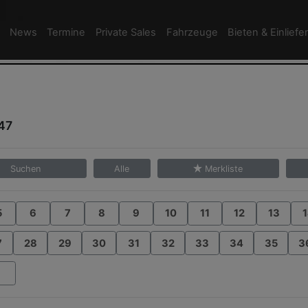
News
Termine
Private Sales
Fahrzeuge
Bieten & Einliefe
/47
Suchen
Alle
Merkliste
5
6
7
8
9
10
11
12
13
1
7
28
29
30
31
32
33
34
35
3