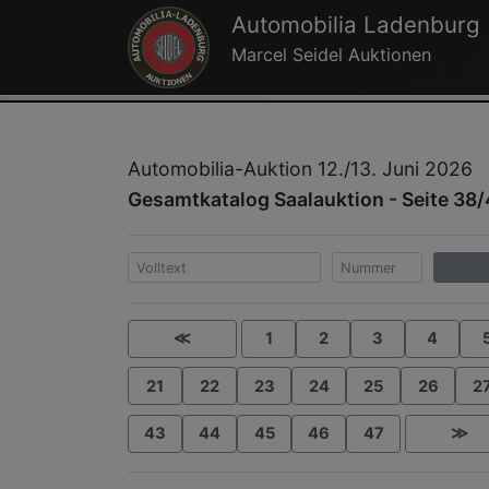
Automobilia Ladenburg
Marcel Seidel Auktionen
Automobilia-Auktion 12./13. Juni 2026
Gesamtkatalog Saalauktion - Seite 38
≪
1
2
3
4
21
22
23
24
25
26
2
43
44
45
46
47
≫