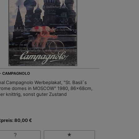
 - CAMPAGNOLO
inal Campagnolo Werbeplakat, "St. Basil`s
crome domes in MOSCOW" 1980, 86x68cm,
er knittrig, sonst guter Zustand
tpreis: 80,00 €