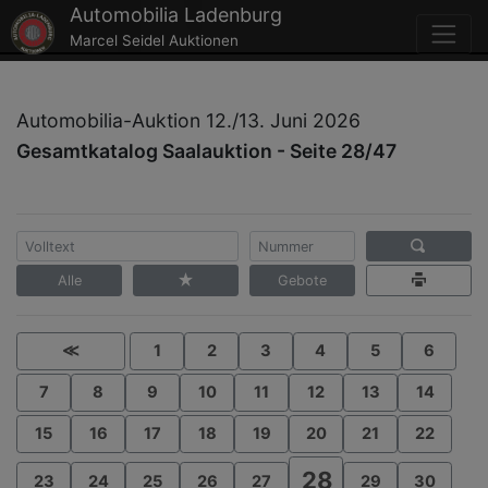
Automobilia Ladenburg
Marcel Seidel Auktionen
Automobilia-Auktion 12./13. Juni 2026
Gesamtkatalog Saalauktion - Seite 28/47
Alle
Gebote
≪
1
2
3
4
5
6
7
8
9
10
11
12
13
14
15
16
17
18
19
20
21
22
28
23
24
25
26
27
29
30