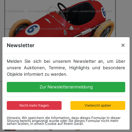
×
Newsletter
Melden Sie sich bei unserem Newsletter an, um über
unsere Auktionen, Termine, Highlights und besondere
Objekte informiert zu werden.
1315 - GIORDANI (FERRARI)
Zur Newsletteranmeldung
1964, Giordani Indianapolis Kinder Tretauto, mit
weißen Super Ballon Reifen, elektrischer Beleuchtung,
Nicht mehr fragen
Vielleicht später
Hupe und Motorgeräusch Motor, original Lackierung,
seltenes Kinderauto
Hinweis: Wir speichern die Information, dass dieses Formular in dieser
Sitzung bereits angezeigt wurde oder Sie dieses Formular nicht mehr
sehen wollen, in einem Cookie auf Ihrem Gerät.