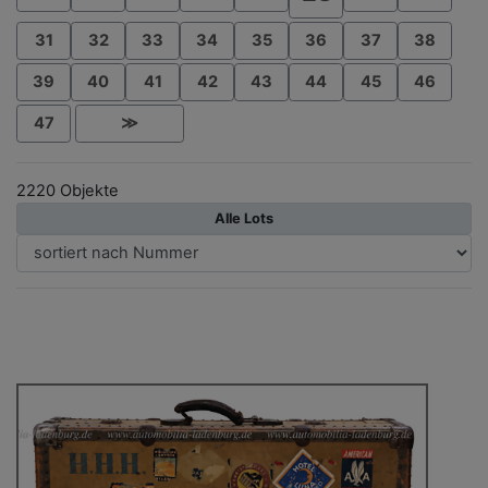
31
32
33
34
35
36
37
38
39
40
41
42
43
44
45
46
47
≫
2220 Objekte
Alle Lots