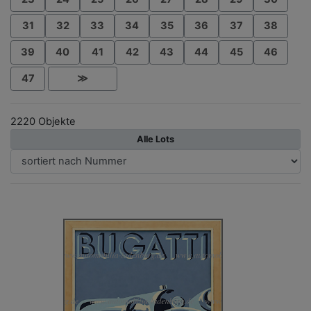
31
32
33
34
35
36
37
38
39
40
41
42
43
44
45
46
47
≫
2220 Objekte
Alle Lots