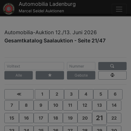
Automobilia Ladenburg
Marcel Seidel Auktionen
Automobilia-Auktion 12./13. Juni 2026
Gesamtkatalog Saalauktion - Seite 21/47
Alle
Gebote
≪
1
2
3
4
5
6
7
8
9
10
11
12
13
14
21
15
16
17
18
19
20
22
23
24
25
26
27
28
29
30