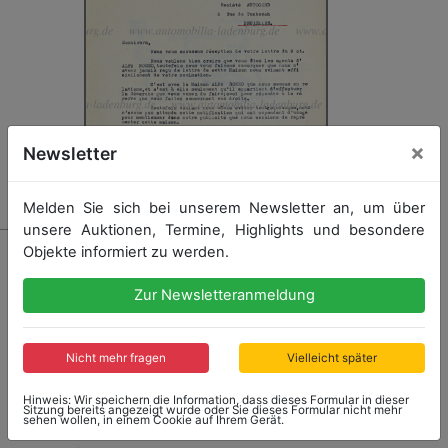
×
Newsletter
Melden Sie sich bei unserem Newsletter an, um über
unsere Auktionen, Termine, Highlights und besondere
979 - MARCEL ROULEAU
Objekte informiert zu werden.
Brüssel 12.Dezember 1932, handsignierter Brief von
Roger Rouleau an Société AUTOCORD, hier geht es
Zur Newsletteranmeldung
um die Vertretungsrechte für Alfa Romeo Fahrzeuge
in Belgien...Rouleau bestätigt den Alfa Romeo
Schrifftzug aus seinem Briefkopf zu
Nicht mehr fragen
Vielleicht später
streichen...Rouleau fuhr erfolgreich auf Amilcar und
Alfa Romeo (5....
mehr
Hinweis: Wir speichern die Information, dass dieses Formular in dieser
Sitzung bereits angezeigt wurde oder Sie dieses Formular nicht mehr
sehen wollen, in einem Cookie auf Ihrem Gerät.