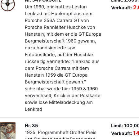
Nr. 34 PORSCHE
Limit: 2.000
Um 1960, original Les Leston
2
Verkauft:
Lenkrad mit Hupknopf aus dem
Porsche 356A Carrera GT von
Porsche Rennleiter Huschke von
Hanstein, mit dem er die GT Europa
Bergmeisterschaft 1960 gewann,
dazu handsignierte s/w
Fotopostkarte, auf der Huschke
rückseitig vermerkte: "Lenkrad aus
dem Porsche Carrera mit dem
Hanstein 1959 die GT Europa
Bergmeisterschaft gewann."
scheinbar wurde hier 1959 & 1960
verwechselt, Knick in der Postkarte
sowie lose Mittelabdeckung am
Lenkrad
Nr. 35
Limit: 100,0
1935, Programmheft Großer Preis
1
Verkauft: