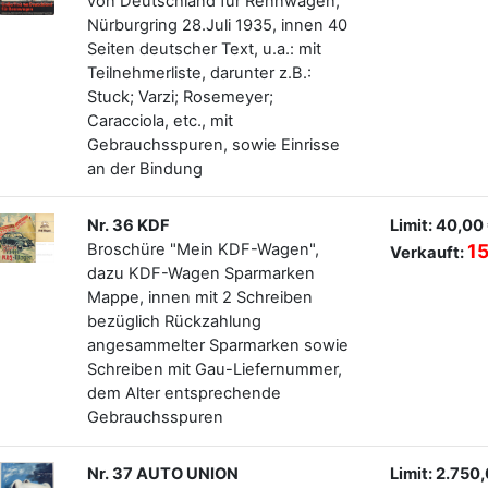
von Deutschland für Rennwagen,
Nürburgring 28.Juli 1935, innen 40
Seiten deutscher Text, u.a.: mit
Teilnehmerliste, darunter z.B.:
Stuck; Varzi; Rosemeyer;
Caracciola, etc., mit
Gebrauchsspuren, sowie Einrisse
an der Bindung
Nr. 36 KDF
Limit: 40,00
Broschüre "Mein KDF-Wagen",
1
Verkauft:
dazu KDF-Wagen Sparmarken
Mappe, innen mit 2 Schreiben
bezüglich Rückzahlung
angesammelter Sparmarken sowie
Schreiben mit Gau-Liefernummer,
dem Alter entsprechende
Gebrauchsspuren
Nr. 37 AUTO UNION
Limit: 2.750