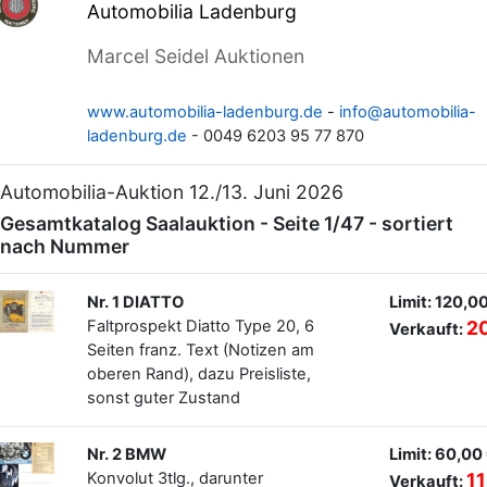
Automobilia Ladenburg
Marcel Seidel Auktionen
www.automobilia-ladenburg.de
-
info@automobilia-
ladenburg.de
- 0049 6203 95 77 870
Automobilia-Auktion 12./13. Juni 2026
Gesamtkatalog Saalauktion - Seite 1/47 - sortiert
nach Nummer
Nr. 1 DIATTO
Limit: 120,0
Faltprospekt Diatto Type 20, 6
2
Verkauft:
Seiten franz. Text (Notizen am
oberen Rand), dazu Preisliste,
sonst guter Zustand
Nr. 2 BMW
Limit: 60,00
Konvolut 3tlg., darunter
11
Verkauft: