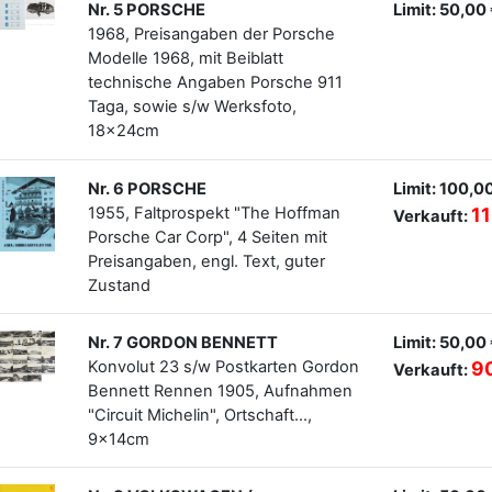
Nr. 5 PORSCHE
Limit: 50,00
1968, Preisangaben der Porsche
Modelle 1968, mit Beiblatt
technische Angaben Porsche 911
Taga, sowie s/w Werksfoto,
18x24cm
Nr. 6 PORSCHE
Limit: 100,0
1955, Faltprospekt "The Hoffman
11
Verkauft:
Porsche Car Corp", 4 Seiten mit
Preisangaben, engl. Text, guter
Zustand
Nr. 7 GORDON BENNETT
Limit: 50,00
Konvolut 23 s/w Postkarten Gordon
9
Verkauft:
Bennett Rennen 1905, Aufnahmen
"Circuit Michelin", Ortschaft...,
9x14cm