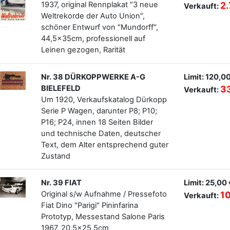
1937, original Rennplakat "3 neue
2.
Verkauft:
Weltrekorde der Auto Union",
schöner Entwurf von "Mundorff",
44,5x35cm, professionell auf
Leinen gezogen, Rarität
Nr. 38 DÜRKOPPWERKE A-G
Limit: 120,0
BIELEFELD
3
Verkauft:
Um 1920, Verkaufskatalog Dürkopp
Serie P Wagen, darunter P8; P10;
P16; P24, innen 18 Seiten Bilder
und technische Daten, deutscher
Text, dem Alter entsprechend guter
Zustand
Nr. 39 FIAT
Limit: 25,00
Original s/w Aufnahme / Pressefoto
1
Verkauft:
Fiat Dino "Parigi" Pininfarina
Prototyp, Messestand Salone Paris
1967, 20,5x25,5cm