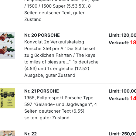
/ 1500 / 1500 Super (5.53.50), 8
Seiten deutscher Text, guter
Zustand
Nr. 20 PORSCHE
Limit: 120,0
Konvolut 2x Verkaufskatalog
1
Verkauft:
Porsche 356 pre A "Die Schlüssel
zu glücklichen Fahrten / The keys
to miles of pleasure...", 1x deutsche
(4.53) und 1x englische (12.52)
Ausgabe, guter Zustand
Nr. 21 PORSCHE
Limit: 100,0
1955, Faltprospekt Porsche Type
1
Verkauft:
597 "Gelände- und Jagdwagen", 4
Seiten deutscher Text (6.55),
selten, guter Zustand
Nr. 22
Limit: 250,0