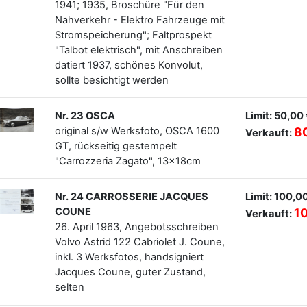
1941; 1935, Broschüre "Für den
Nahverkehr - Elektro Fahrzeuge mit
Stromspeicherung"; Faltprospekt
"Talbot elektrisch", mit Anschreiben
datiert 1937, schönes Konvolut,
sollte besichtigt werden
Nr. 23 OSCA
Limit: 50,00
original s/w Werksfoto, OSCA 1600
8
Verkauft:
GT, rückseitig gestempelt
"Carrozzeria Zagato", 13x18cm
Nr. 24 CARROSSERIE JACQUES
Limit: 100,0
COUNE
1
Verkauft:
26. April 1963, Angebotsschreiben
Volvo Astrid 122 Cabriolet J. Coune,
inkl. 3 Werksfotos, handsigniert
Jacques Coune, guter Zustand,
selten