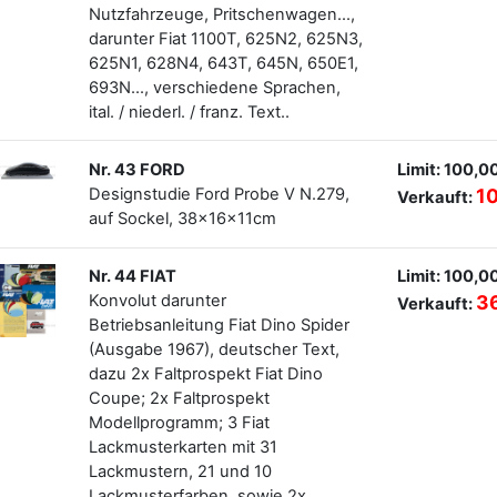
Nutzfahrzeuge, Pritschenwagen...,
darunter Fiat 1100T, 625N2, 625N3,
625N1, 628N4, 643T, 645N, 650E1,
693N..., verschiedene Sprachen,
ital. / niederl. / franz. Text..
Nr. 43 FORD
Limit: 100,0
Designstudie Ford Probe V N.279,
1
Verkauft:
auf Sockel, 38x16x11cm
Nr. 44 FIAT
Limit: 100,0
Konvolut darunter
3
Verkauft:
Betriebsanleitung Fiat Dino Spider
(Ausgabe 1967), deutscher Text,
dazu 2x Faltprospekt Fiat Dino
Coupe; 2x Faltprospekt
Modellprogramm; 3 Fiat
Lackmusterkarten mit 31
Lackmustern, 21 und 10
Lackmusterfarben, sowie 2x