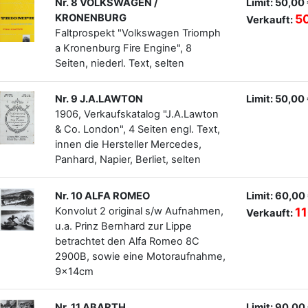
Nr. 8 VOLKSWAGEN /
Limit: 50,00
KRONENBURG
5
Verkauft:
Faltprospekt "Volkswagen Triomph
a Kronenburg Fire Engine", 8
Seiten, niederl. Text, selten
Nr. 9 J.A.LAWTON
Limit: 50,00
1906, Verkaufskatalog "J.A.Lawton
& Co. London", 4 Seiten engl. Text,
innen die Hersteller Mercedes,
Panhard, Napier, Berliet, selten
Nr. 10 ALFA ROMEO
Limit: 60,00
Konvolut 2 original s/w Aufnahmen,
11
Verkauft:
u.a. Prinz Bernhard zur Lippe
betrachtet den Alfa Romeo 8C
2900B, sowie eine Motoraufnahme,
9x14cm
Nr. 11 ABARTH
Limit: 90,00