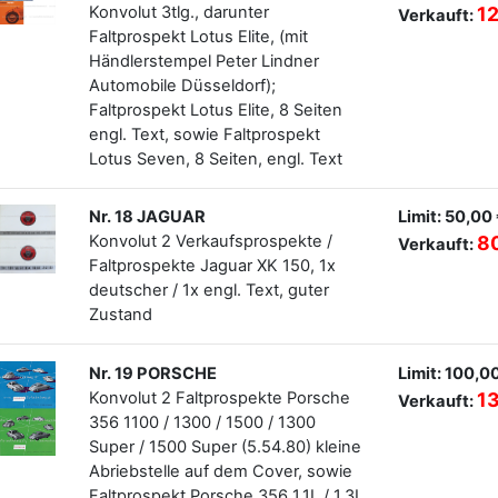
Konvolut 3tlg., darunter
1
Verkauft:
Faltprospekt Lotus Elite, (mit
Händlerstempel Peter Lindner
Automobile Düsseldorf);
Faltprospekt Lotus Elite, 8 Seiten
engl. Text, sowie Faltprospekt
Lotus Seven, 8 Seiten, engl. Text
Nr. 18 JAGUAR
Limit: 50,00
Konvolut 2 Verkaufsprospekte /
8
Verkauft:
Faltprospekte Jaguar XK 150, 1x
deutscher / 1x engl. Text, guter
Zustand
Nr. 19 PORSCHE
Limit: 100,0
Konvolut 2 Faltprospekte Porsche
1
Verkauft:
356 1100 / 1300 / 1500 / 1300
Super / 1500 Super (5.54.80) kleine
Abriebstelle auf dem Cover, sowie
Faltprospekt Porsche 356 1,1L / 1,3L