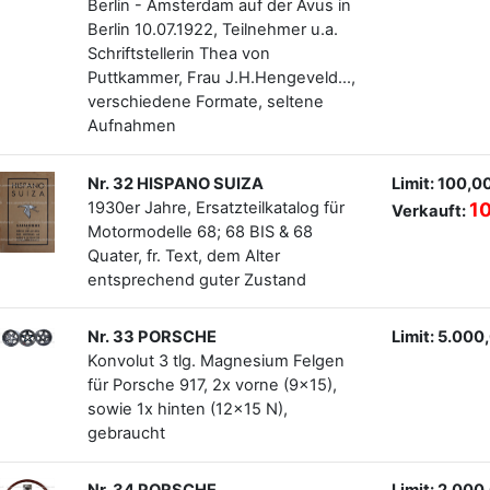
Berlin - Amsterdam auf der Avus in
Berlin 10.07.1922, Teilnehmer u.a.
Schriftstellerin Thea von
Puttkammer, Frau J.H.Hengeveld...,
verschiedene Formate, seltene
Aufnahmen
Nr. 32 HISPANO SUIZA
Limit: 100,0
1930er Jahre, Ersatzteilkatalog für
1
Verkauft:
Motormodelle 68; 68 BIS & 68
Quater, fr. Text, dem Alter
entsprechend guter Zustand
Nr. 33 PORSCHE
Limit: 5.000
Konvolut 3 tlg. Magnesium Felgen
für Porsche 917, 2x vorne (9x15),
sowie 1x hinten (12x15 N),
gebraucht