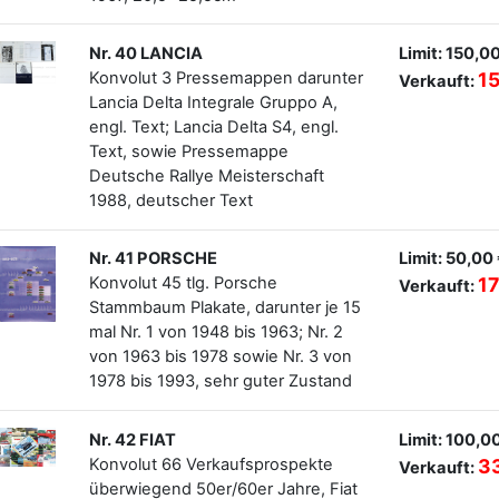
Nr. 40 LANCIA
Limit: 150,0
Konvolut 3 Pressemappen darunter
1
Verkauft:
Lancia Delta Integrale Gruppo A,
engl. Text; Lancia Delta S4, engl.
Text, sowie Pressemappe
Deutsche Rallye Meisterschaft
1988, deutscher Text
Nr. 41 PORSCHE
Limit: 50,00
Konvolut 45 tlg. Porsche
17
Verkauft:
Stammbaum Plakate, darunter je 15
mal Nr. 1 von 1948 bis 1963; Nr. 2
von 1963 bis 1978 sowie Nr. 3 von
1978 bis 1993, sehr guter Zustand
Nr. 42 FIAT
Limit: 100,0
Konvolut 66 Verkaufsprospekte
3
Verkauft:
überwiegend 50er/60er Jahre, Fiat