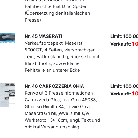
Fahrberichte Fiat Dino Spider
(Übersetzung der italienischen
Presse)
Nr. 45 MASERATI
Limit: 100,0
Verkaufsprospekt, Maserati
1
Verkauft:
5000GT, 4 Seiten, viersprachiger
Text, Faltknick mittig, Rückseite mit
Bleistiftnotiz, sowie kleine
Fehlstelle an unterer Ecke
Nr. 46 CARROZZERIA GHIA
Limit: 100,0
Konvolut 3 Presseinformationen
1
Verkauft:
Carrozzeria Ghia, u.a. Ghia 450SS,
Ghia Iso Rivolta S4, sowie Ghia
Maserati Ghibli, jeweils mit s/w
Werksfoto 13x18cm, engl. Text und
original Versandumschlag