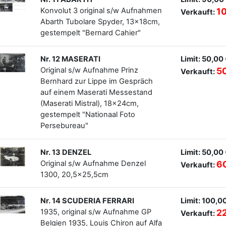
Konvolut 3 original s/w Aufnahmen
1
Verkauft:
Abarth Tubolare Spyder, 13x18cm,
gestempelt "Bernard Cahier"
Nr. 12 MASERATI
Limit: 50,00
Original s/w Aufnahme Prinz
5
Verkauft:
Bernhard zur Lippe im Gespräch
auf einem Maserati Messestand
(Maserati Mistral), 18x24cm,
gestempelt "Nationaal Foto
Persebureau"
Nr. 13 DENZEL
Limit: 50,00
Original s/w Aufnahme Denzel
6
Verkauft:
1300, 20,5x25,5cm
Nr. 14 SCUDERIA FERRARI
Limit: 100,0
1935, original s/w Aufnahme GP
2
Verkauft:
Belgien 1935, Louis Chiron auf Alfa