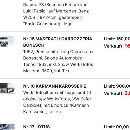
Romeo P3 (Scuderia Ferrari) vor
Luigi Faglioli auf Mercedes-Benz
W25B, 18x24cm, gestempelt
"Emile Guinsbourg Liege"
Nr. 15 MASERATI / CARROZZERIA
Limit: 150,0
BONESCHI
1
Verkauft:
1962, Pressemitteilung Carrozzeria
Boneschi, Salone Automobile
Torino 1962, inkl. 2 s/w Werksfotos
Maserati 3500, ital. Text
Nr. 16 KARMANN KAROSSERIE
Limit: 900,0
Werksfotoalbum mit insgesamt 13
2
Verkauft:
original s/w Werksfotos, VW Käfer
Carbiolet, mit Eindruck "Karmann
Karosserie", selten
Nr. 17 LOTUS
Limit: 90,00