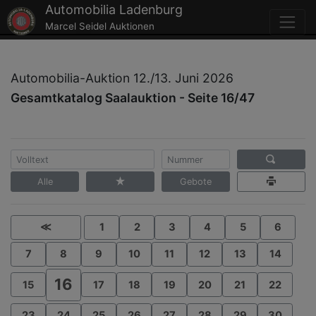
Automobilia Ladenburg
Marcel Seidel Auktionen
Automobilia-Auktion 12./13. Juni 2026
Gesamtkatalog Saalauktion - Seite 16/47
Alle
Gebote
≪
1
2
3
4
5
6
7
8
9
10
11
12
13
14
16
15
17
18
19
20
21
22
23
24
25
26
27
28
29
30