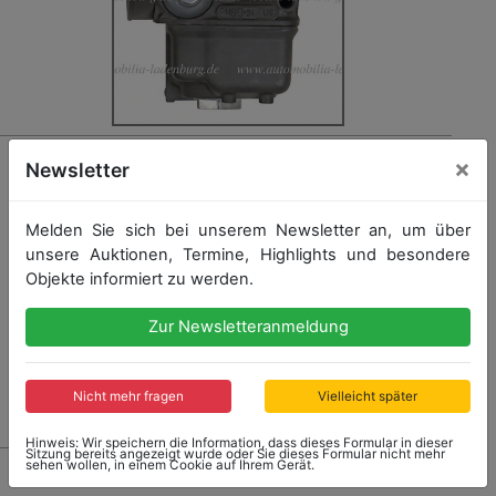
738 - DELLORTO
×
Newsletter
Dellorto Vergaser für Motorräder "PHBE 34 US", sehr
guter Zustand
Melden Sie sich bei unserem Newsletter an, um über
unsere Auktionen, Termine, Highlights und besondere
Objekte informiert zu werden.
Startpreis: 140,00 €
Zur Newsletteranmeldung
Nicht mehr fragen
Vielleicht später
Kein Nachverkauf
Hinweis: Wir speichern die Information, dass dieses Formular in dieser
Sitzung bereits angezeigt wurde oder Sie dieses Formular nicht mehr
sehen wollen, in einem Cookie auf Ihrem Gerät.