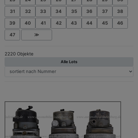
31
32
33
34
35
36
37
38
39
40
41
42
43
44
45
46
47
≫
2220 Objekte
Alle Lots