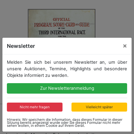
×
Newsletter
Melden Sie sich bei unserem Newsletter an, um über
unsere Auktionen, Termine, Highlights und besondere
Objekte informiert zu werden.
Zur Newsletteranmeldung
Nicht mehr fragen
Vielleicht später
1020 - VANDERBILT CUP
1906, Rennprogramm "Official Program of the third
Hinweis: Wir speichern die Information, dass dieses Formular in dieser
Sitzung bereits angezeigt wurde oder Sie dieses Formular nicht mehr
International Race for the William K. Vanderbilt Jr. Cup",
sehen wollen, in einem Cookie auf Ihrem Gerät.
150 Seiten, zahlreich bebildert, mit Starterliste,