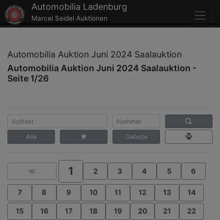
Automobilia Ladenburg
Marcel Seidel Auktionen
Automobilia Auktion Juni 2024 Saalauktion
Automobilia Auktion Juni 2024 Saalauktion -
Seite 1/26
Alle
Gebote
1
≪
2
3
4
5
6
7
8
9
10
11
12
13
14
15
16
17
18
19
20
21
22