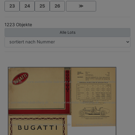
23
24
25
26
≫
1223 Objekte
Alle Lots