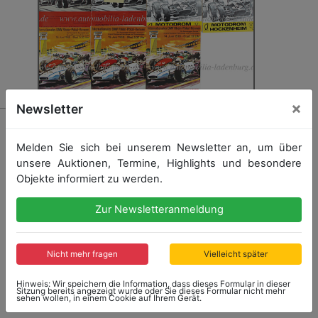
×
Newsletter
1871
Konvolut 11 Programmhefte darunter ADAC Preis
Melden Sie sich bei unserem Newsletter an, um über
Hockenheimring 1968; 300 Meilen Hockenheim 1969,
unsere Auktionen, Termine, Highlights und besondere
1970; Int. ADAC Hessenpreis Hockenheim 1970; AvD-
Objekte informiert zu werden.
Deutschland Trophäe Preis von Baden 1967, 1968;
Jim-Clark Gedächtnis Rennen 1969, 1970;
Internationales DMV Rhein-Pokal-Rennen 1968, 1969,
Zur Newsletteranmeldung
1970
Nicht mehr fragen
Vielleicht später
Startpreis: 50,00 €
Hinweis: Wir speichern die Information, dass dieses Formular in dieser
Sitzung bereits angezeigt wurde oder Sie dieses Formular nicht mehr
sehen wollen, in einem Cookie auf Ihrem Gerät.