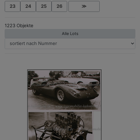
23
24
25
26
≫
1223 Objekte
Alle Lots